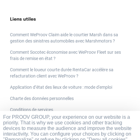
Liens utiles
Comment WeProov Claim aide le courtier Marsh dans sa
gestion des sinistres automobiles avec Marshmotors ?
Comment Socotec économise avec WeProov Fleet sur ses
frais de remise en état ?
Comment le loueur courte durée RentaCar accélère sa
refacturation client avec WeProov ?
Application d’état des lieux de voiture : mode d'emploi
Charte des données personnelles
Conditions de services
For PROOV GROUP, your experience on our website is a
Mentions légales et CGU du site
priority. That is why we use cookies and other tracking
devices to measure the audience and improve the website
interactivity. You can configure your choices by clicking on
🇬🇧 See this site in english
"Personalize" or refuse by clicking on "Deny all cookies",